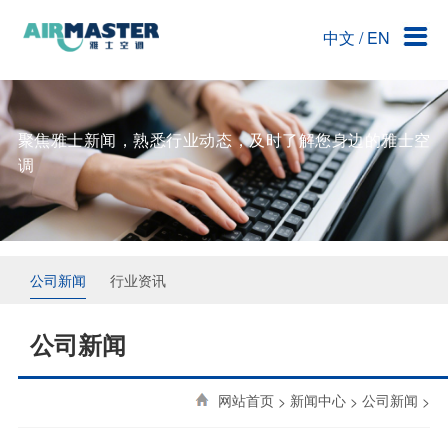
中文
/
EN
关于雅士空调
产品中心
核心竞争力
工程案例
客户服务
公司简介
主机系列
技术团队
洁净手术部
联系雅士
雅之史
末端系列
创意求新
洁净厂房
聚焦雅士新闻，熟悉行业动态，及时了解您身边的雅士空
调
资质荣誉
商用系列
技术优势
企业文化
自控系列
人才招聘
公司新闻
行业资讯
联系雅士
公司新闻
网站首页
>
新闻中心
>
公司新闻
>